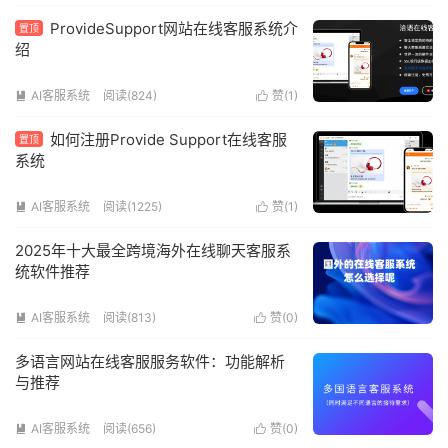
ProvideSupport网站在线客服系统介
置顶
绍
AI客服系统
阅读(824)
赞(
1
)


如何注册Provide Support在线客服
置顶
系统
AI客服系统
阅读(1225)
赞(
1
)


2025年十大最全跨境海外在线聊天客服系
统软件推荐
AI客服系统
阅读(813)
赞(
0
)


多语言网站在线客服服务软件：功能解析
与推荐
AI客服系统
阅读(656)
赞(
0
)

