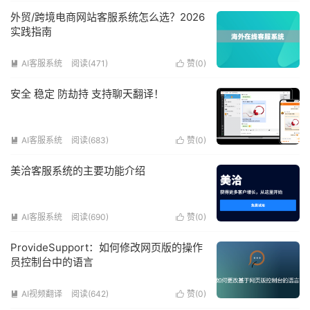
外贸/跨境电商网站客服系统怎么选？2026
实践指南
AI客服系统
阅读(471)
赞(
0
)


安全 稳定 防劫持 支持聊天翻译！
AI客服系统
阅读(683)
赞(
0
)


美洽客服系统的主要功能介绍
AI客服系统
阅读(690)
赞(
0
)


ProvideSupport：如何修改网页版的操作
员控制台中的语言
AI视频翻译
阅读(642)
赞(
0
)

