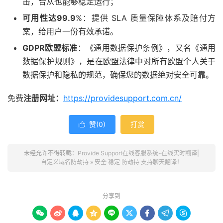
击，合从也能够稳定运行；
可用性达99.9
%：提供 SLA 质量保障体系及赔付方
案，给用户一份有效承诺。
GDPR欧盟标准
：《通用数据保护条例》，又名《通用
数据保护规则》，是在欧盟法律中对所有欧盟个人关于
数据保护和隐私的规范，确保您的数据绝对安全可靠。
免费
注册网址：
https://providesupport.com.cn/
赞(
0
)
打赏

未经允许不得转载：
Provide Support在线客服系统-在线实时翻译|
自定义域名防劫持
»
安全 稳定 防劫持 支持聊天翻译！
分享到








